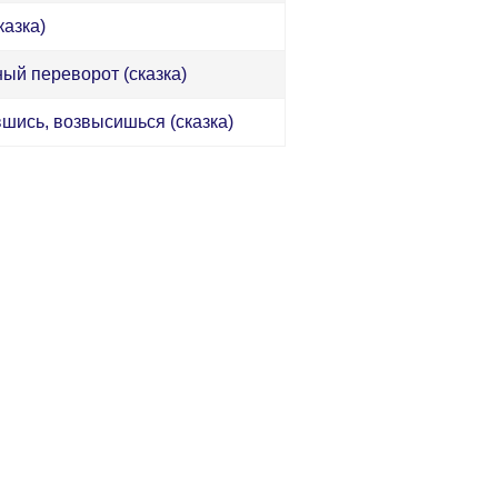
казка)
ый переворот (сказка)
шись, возвысишься (сказка)