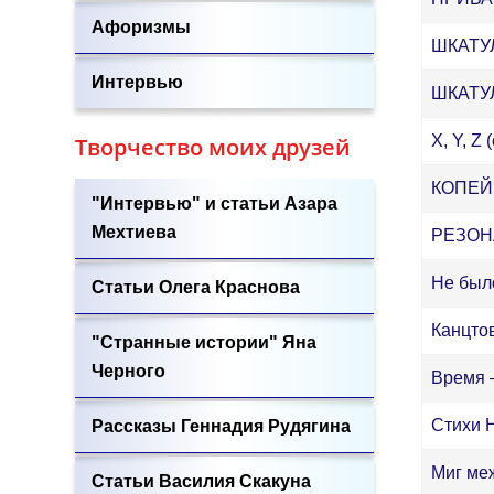
Афоризмы
ШКАТУЛ
Интервью
ШКАТУЛ
X, Y, Z 
Творчество моих друзей
КОПЕЙК
"Интервью" и статьи Азара
Мехтиева
РЕЗОНА
Не было
Статьи Олега Краснова
Канцтов
"Странные истории" Яна
Черного
Время –
Стихи 
Рассказы Геннадия Рудягина
Миг ме
Статьи Василия Скакуна